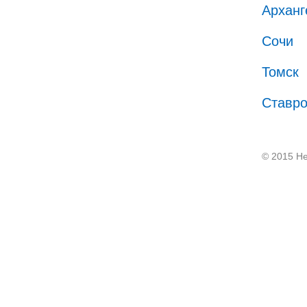
Арханг
Сочи
Томск
Ставр
© 2015 He