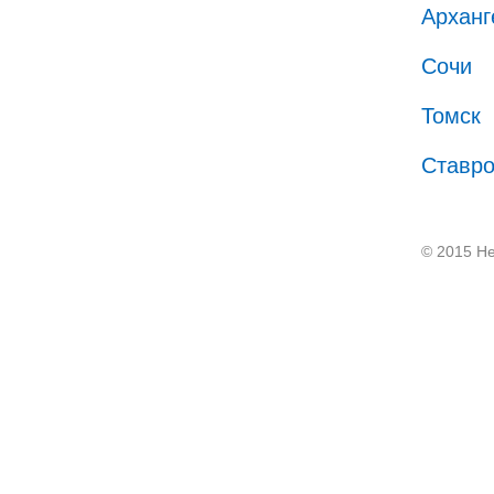
Арханг
Сочи
Томск
Ставр
© 2015 He