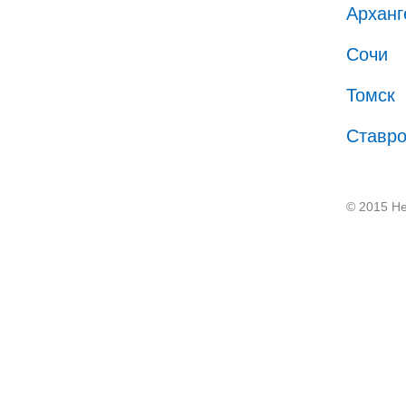
Арханг
Сочи
Томск
Ставр
© 2015 He