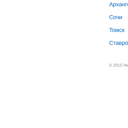
Арханг
Сочи
Томск
Ставр
© 2015 He