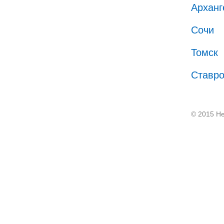
Арханг
Сочи
Томск
Ставр
© 2015 He