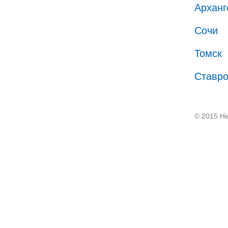
Арханг
Сочи
Томск
Ставр
© 2015 He