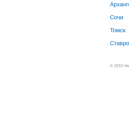
Арханг
Сочи
Томск
Ставр
© 2015 He