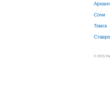
Арханг
Сочи
Томск
Ставр
© 2015 He