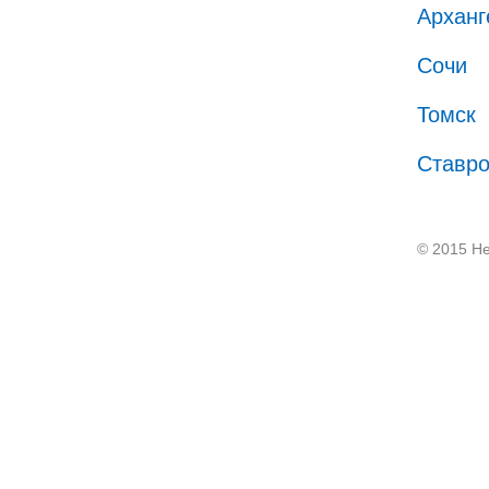
Арханг
Сочи
Томск
Ставр
© 2015 He