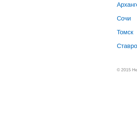
Арханг
Сочи
Томск
Ставр
© 2015 He