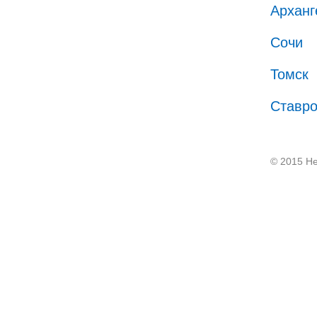
Арханг
Сочи
Томск
Ставр
© 2015 He