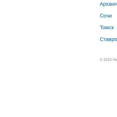
Арханг
Сочи
Томск
Ставр
© 2015 He