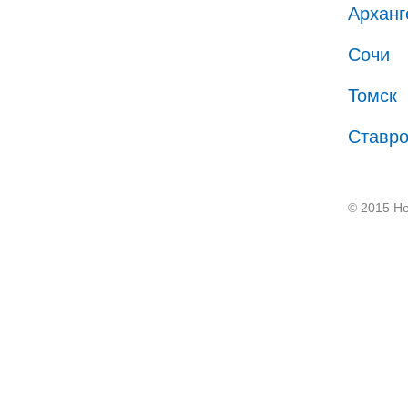
Арханг
Сочи
Томск
Ставр
© 2015 He