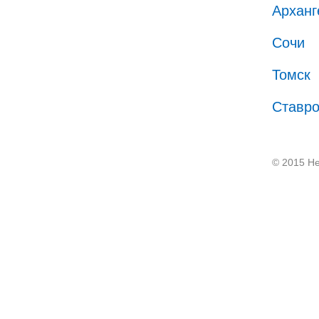
Арханг
Сочи
Томск
Ставр
© 2015 He