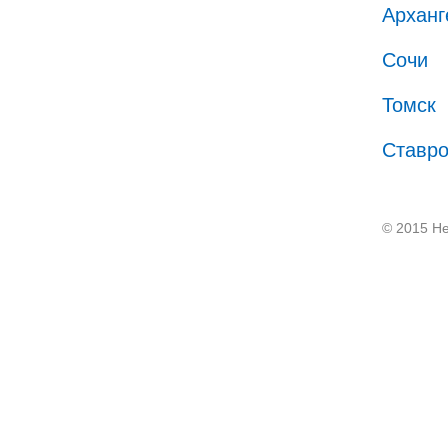
Арханг
Сочи
Томск
Ставр
© 2015 He