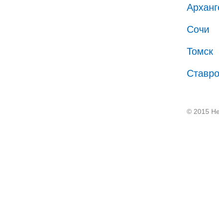
Арханг
Сочи
Томск
Ставр
© 2015 He