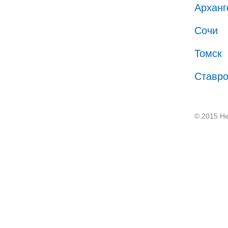
Арханг
Сочи
Томск
Ставр
© 2015 He