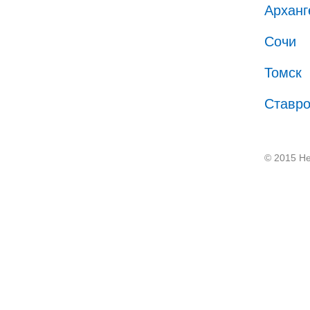
Арханг
Сочи
Томск
Ставр
© 2015 He