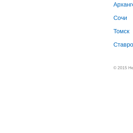
Арханг
Сочи
Томск
Ставр
© 2015 He