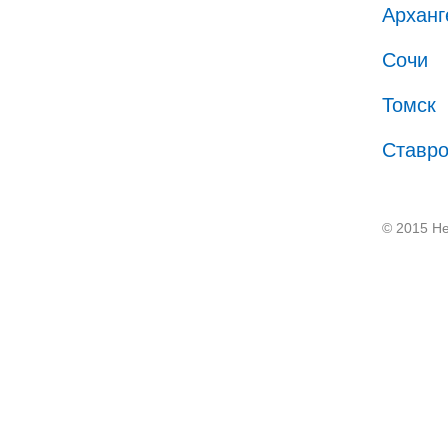
Арханг
Сочи
Томск
Ставр
© 2015 He