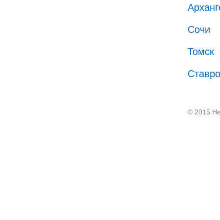
Арханг
Сочи
Томск
Ставр
© 2015 He