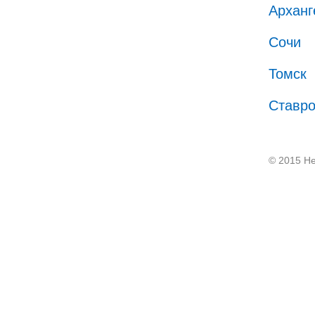
Арханг
Сочи
Томск
Ставр
© 2015 He