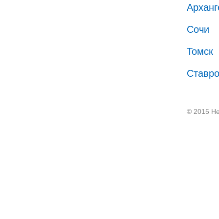
Арханг
Сочи
Томск
Ставр
© 2015 He