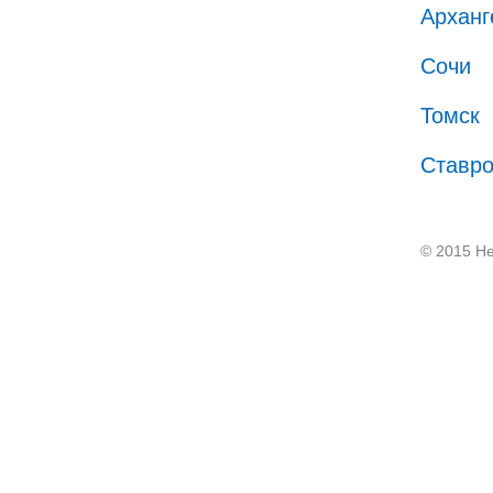
Арханг
Сочи
Томск
Ставр
© 2015 He