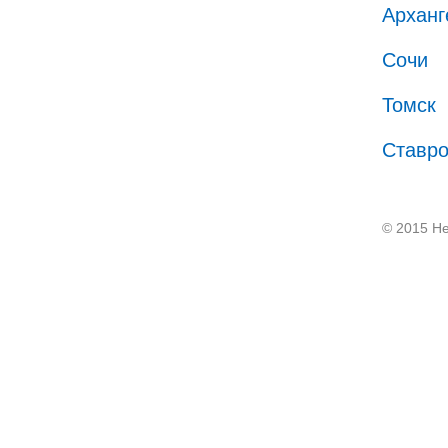
Арханг
Сочи
Томск
Ставр
© 2015 He