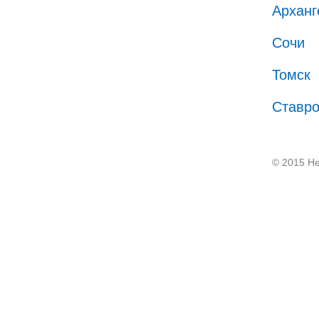
Арханг
Сочи
Томск
Ставр
© 2015 He