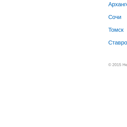
Арханг
Сочи
Томск
Ставр
© 2015 He