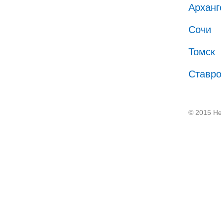
Арханг
Сочи
Томск
Ставр
© 2015 He