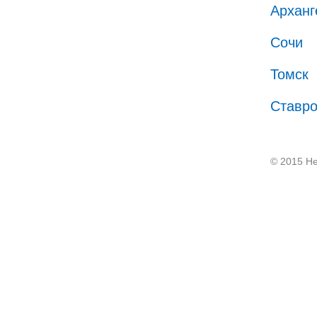
Арханг
Сочи
Томск
Ставр
© 2015 He