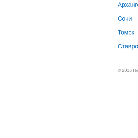
Арханг
Сочи
Томск
Ставр
© 2015 He