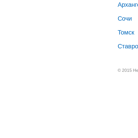
Арханг
Сочи
Томск
Ставр
© 2015 He