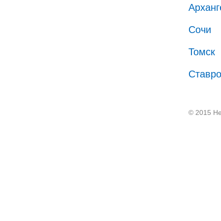
Арханг
Сочи
Томск
Ставр
© 2015 He