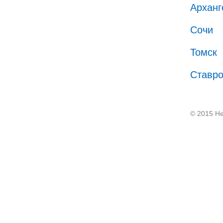
Арханг
Сочи
Томск
Ставр
© 2015 He