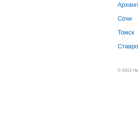
Арханг
Сочи
Томск
Ставр
© 2015 He