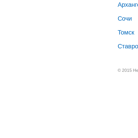
Арханг
Сочи
Томск
Ставр
© 2015 He