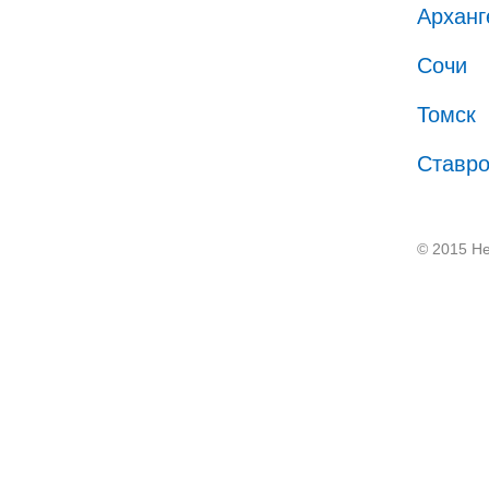
Арханг
Сочи
Томск
Ставр
© 2015 He