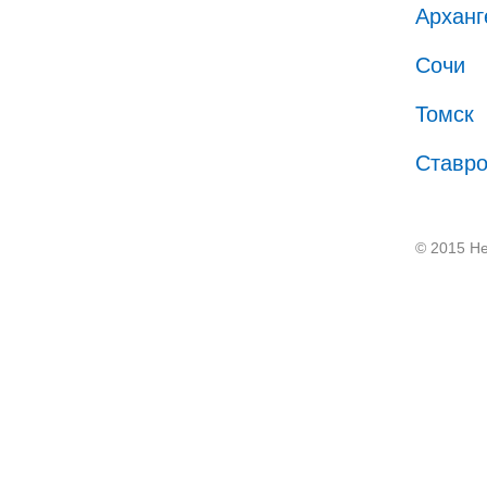
Арханг
Сочи
Томск
Ставр
© 2015 He