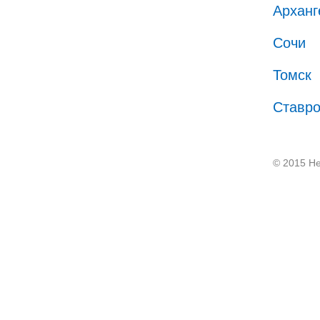
Арханг
Сочи
Томск
Ставр
© 2015 He