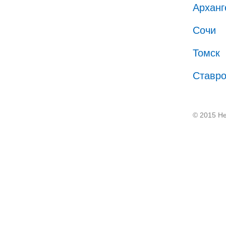
Арханг
Сочи
Томск
Ставр
© 2015 He