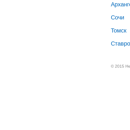
Арханг
Сочи
Томск
Ставр
© 2015 He