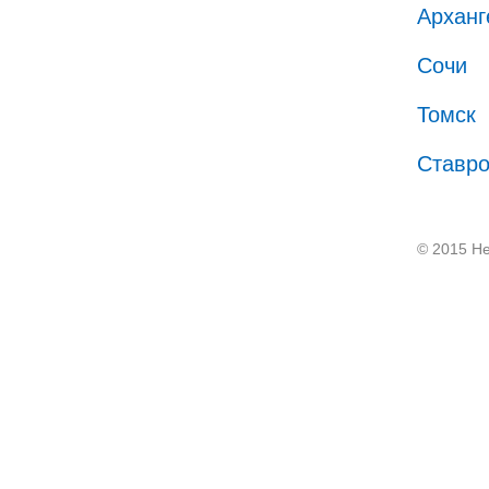
Арханг
Сочи
Томск
Ставр
© 2015 He