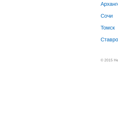
Арханг
Сочи
Томск
Ставр
© 2015 He