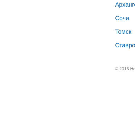
Арханг
Сочи
Томск
Ставр
© 2015 He