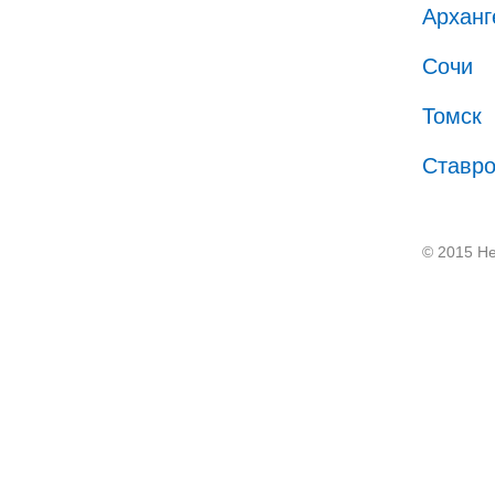
Арханг
Сочи
Томск
Ставр
© 2015 He