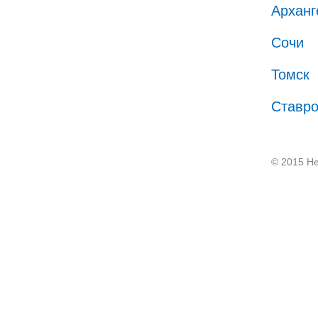
Арханг
Сочи
Томск
Ставр
© 2015 He