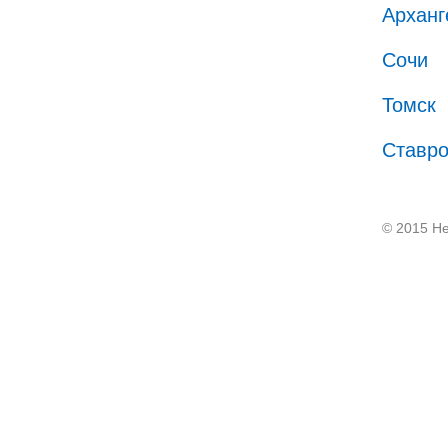
Арханг
Сочи
Томск
Ставр
© 2015 He