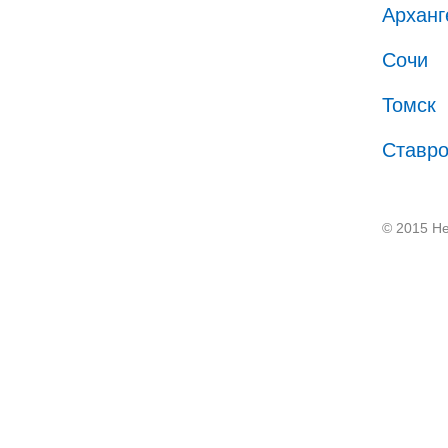
Арханг
Сочи
Томск
Ставр
© 2015 He