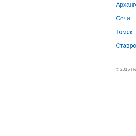
Арханг
Сочи
Томск
Ставр
© 2015 He