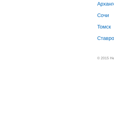
Арханг
Сочи
Томск
Ставр
© 2015 He