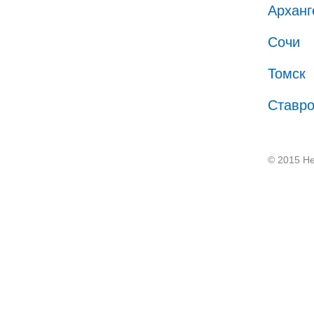
Арханг
Сочи
Томск
Ставр
© 2015 He